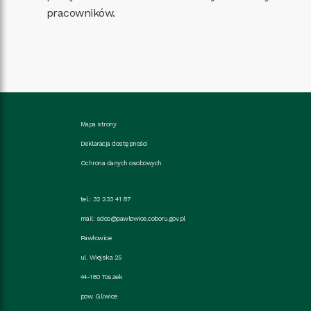
pracowników.
Mapa strony
Deklaracja dostępności
Ochrona danych osobowych
tel.: 32 233 41 87
mail:
sdoo@pawlowice.coboru.gov.pl
Pawłowice
ul. Wiejska 25
44-180 Toszek
pow. Gliwice